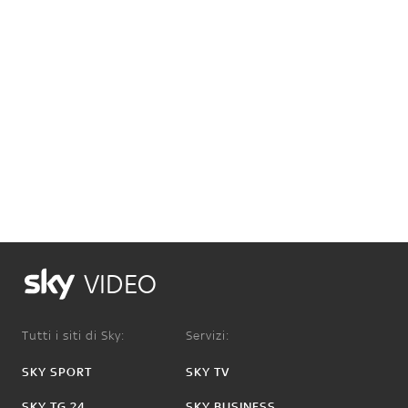
VIDEO
Tutti i siti di Sky:
Servizi:
SKY SPORT
SKY TV
SKY TG 24
SKY BUSINESS