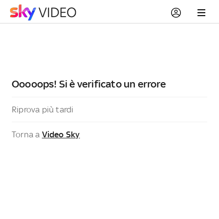
Ooooops! Si è verificato un errore
Riprova più tardi
Torna a
Video Sky