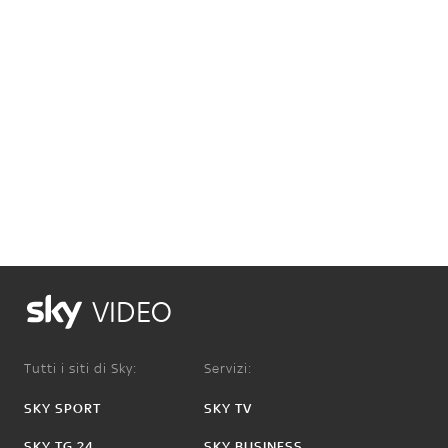
VIDEO
Tutti i siti di Sky:
Servizi:
SKY SPORT
SKY TV
SKY TG 24
SKY BUSINESS