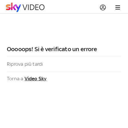
Ooooops! Si è verificato un errore
Riprova più tardi
Torna a
Video Sky