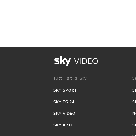
VIDEO
Tutti i siti di Sky:
Se
SKY SPORT
S
SKY TG 24
S
SKY VIDEO
N
SKY ARTE
S