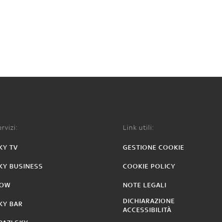
rvizi:
Link utili:
KY TV
GESTIONE COOKIE
KY BUSINESS
COOKIE POLICY
OW
NOTE LEGALI
DICHIARAZIONE
KY BAR
ACCESSIBILITÀ