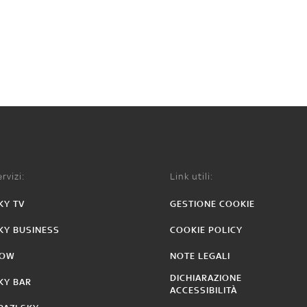
rvizi:
Link utili:
KY TV
GESTIONE COOKIE
KY BUSINESS
COOKIE POLICY
OW
NOTE LEGALI
DICHIARAZIONE
KY BAR
ACCESSIBILITÀ