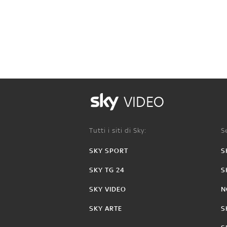
VIDEO
Tutti i siti di Sky:
Se
SKY SPORT
S
SKY TG 24
S
SKY VIDEO
N
SKY ARTE
S