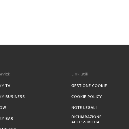
rvizi:
Link utili:
KY TV
GESTIONE COOKIE
KY BUSINESS
COOKIE POLICY
OW
NOTE LEGALI
DICHIARAZIONE
KY BAR
ACCESSIBILITÀ