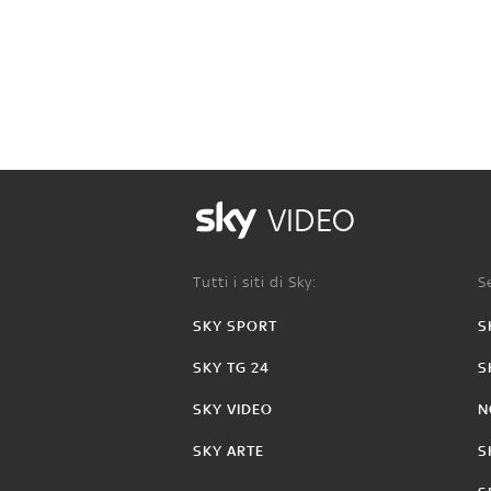
VIDEO
Tutti i siti di Sky:
Se
SKY SPORT
S
SKY TG 24
S
SKY VIDEO
N
SKY ARTE
S