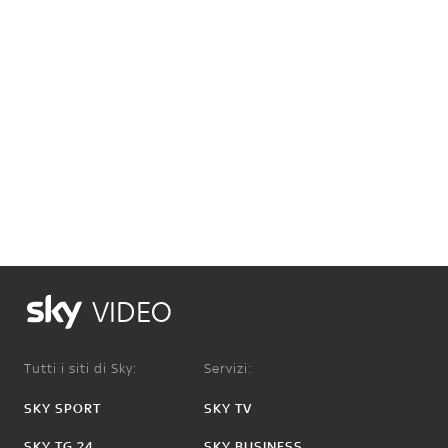
VIDEO
Tutti i siti di Sky:
Servizi:
SKY SPORT
SKY TV
SKY TG 24
SKY BUSINESS