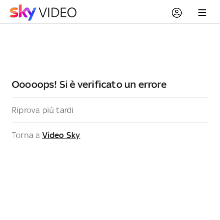
Ooooops! Si è verificato un errore
Riprova più tardi
Torna a
Video Sky