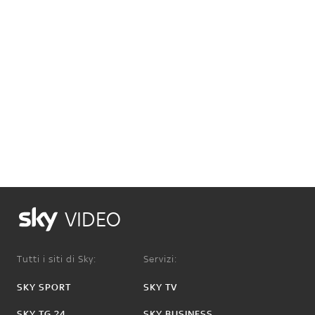
VIDEO
Tutti i siti di Sky:
Servizi:
SKY SPORT
SKY TV
SKY TG 24
SKY BUSINESS