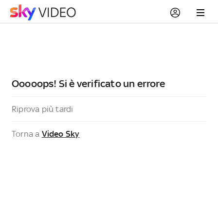
Ooooops! Si è verificato un errore
Riprova più tardi
Torna a
Video Sky