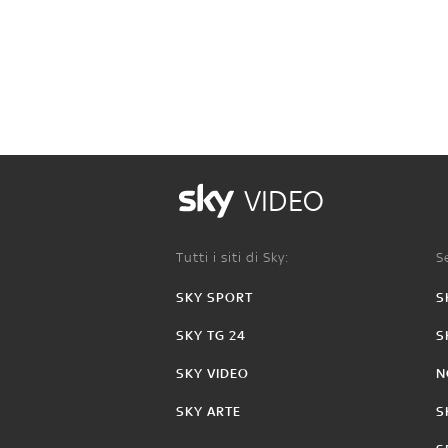
VIDEO
Tutti i siti di Sky:
Se
SKY SPORT
S
SKY TG 24
S
SKY VIDEO
N
SKY ARTE
S