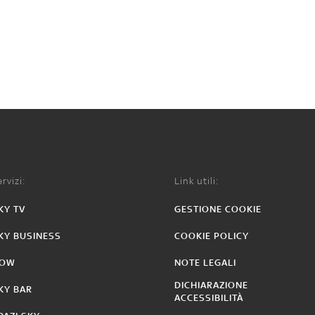
rvizi:
Link utili:
KY TV
GESTIONE COOKIE
KY BUSINESS
COOKIE POLICY
OW
NOTE LEGALI
DICHIARAZIONE
KY BAR
ACCESSIBILITÀ