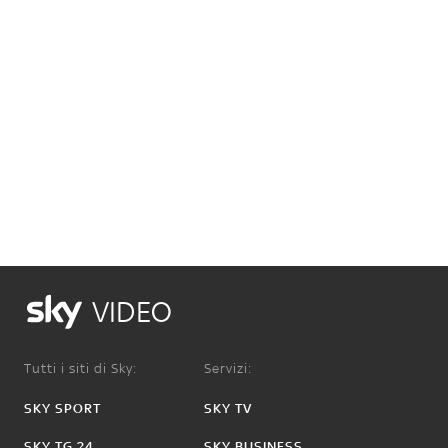
VIDEO
Tutti i siti di Sky:
Servizi:
SKY SPORT
SKY TV
SKY TG 24
SKY BUSINESS