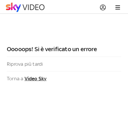
Ooooops! Si è verificato un errore
Riprova più tardi
Torna a
Video Sky