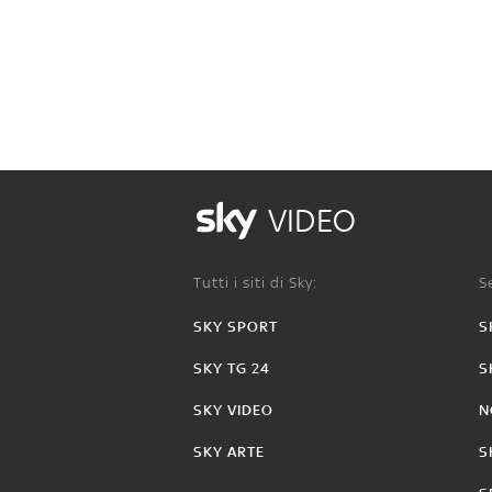
VIDEO
Tutti i siti di Sky:
Se
SKY SPORT
S
SKY TG 24
S
SKY VIDEO
N
SKY ARTE
S