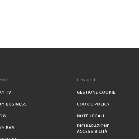
rvizi:
Link utili:
KY TV
GESTIONE COOKIE
KY BUSINESS
COOKIE POLICY
OW
NOTE LEGALI
DICHIARAZIONE
KY BAR
ACCESSIBILITÀ