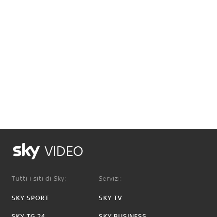
VIDEO
Tutti i siti di Sky:
Servizi:
SKY SPORT
SKY TV
SKY TG 24
SKY BUSINESS