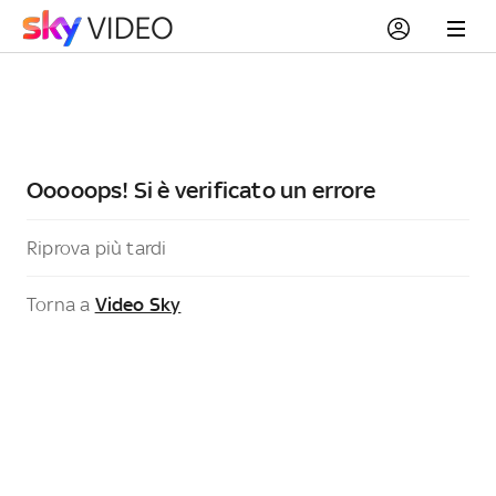
Ooooops! Si è verificato un errore
Riprova più tardi
Torna a
Video Sky