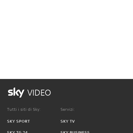
VIDEO
Tutti i siti di Sky:
Servizi:
SKY SPORT
SKY TV
SKY TG 24
SKY BUSINESS