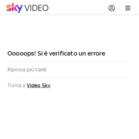
Ooooops! Si è verificato un errore
Riprova più tardi
Torna a
Video Sky