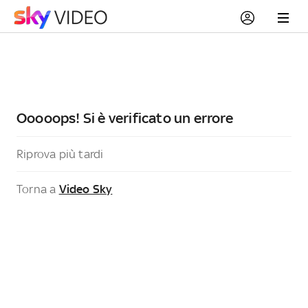
Ooooops! Si è verificato un errore
Riprova più tardi
Torna a
Video Sky