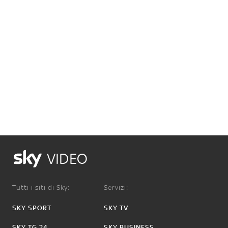
VIDEO
Tutti i siti di Sky:
Servizi:
SKY SPORT
SKY TV
SKY TG 24
SKY BUSINESS