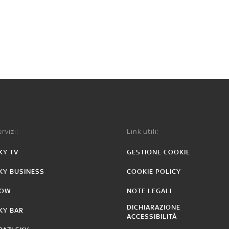
rvizi:
Link utili:
KY TV
GESTIONE COOKIE
KY BUSINESS
COOKIE POLICY
OW
NOTE LEGALI
DICHIARAZIONE
KY BAR
ACCESSIBILITÀ