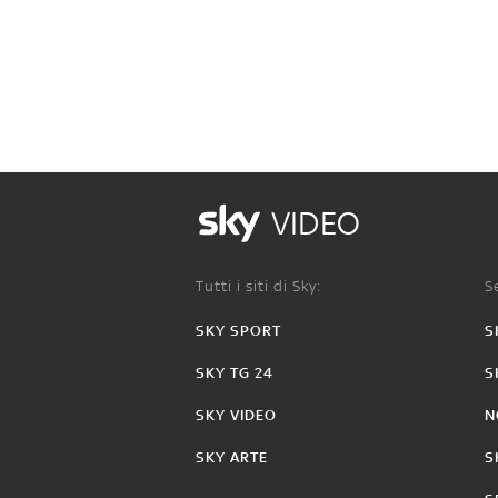
VIDEO
Tutti i siti di Sky:
Se
SKY SPORT
S
SKY TG 24
S
SKY VIDEO
N
SKY ARTE
S