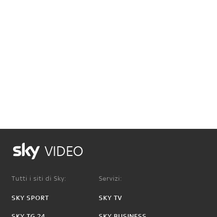
VIDEO
Tutti i siti di Sky:
Servizi:
SKY SPORT
SKY TV
SKY TG 24
SKY BUSINESS