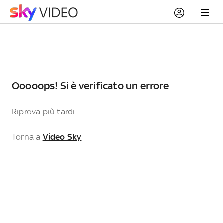
Ooooops! Si è verificato un errore
Riprova più tardi
Torna a
Video Sky