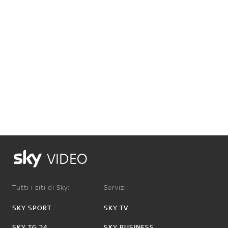
VIDEO
Tutti i siti di Sky:
Servizi:
SKY SPORT
SKY TV
SKY TG 24
SKY BUSINESS