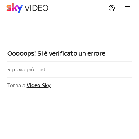
Ooooops! Si è verificato un errore
Riprova più tardi
Torna a
Video Sky