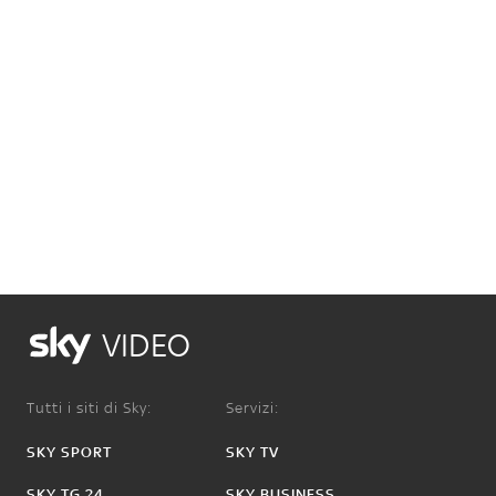
VIDEO
Tutti i siti di Sky:
Servizi:
SKY SPORT
SKY TV
SKY TG 24
SKY BUSINESS