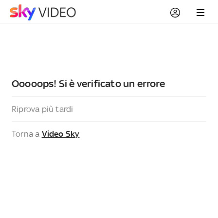
Ooooops! Si è verificato un errore
Riprova più tardi
Torna a
Video Sky