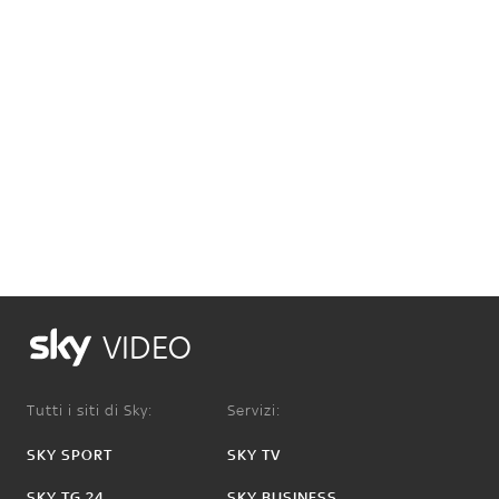
VIDEO
Tutti i siti di Sky:
Servizi:
SKY SPORT
SKY TV
SKY TG 24
SKY BUSINESS