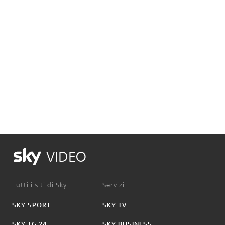
VIDEO
Tutti i siti di Sky:
Servizi:
SKY SPORT
SKY TV
SKY TG 24
SKY BUSINESS