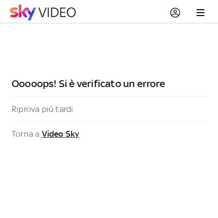
Ooooops! Si è verificato un errore
Riprova più tardi
Torna a
Video Sky