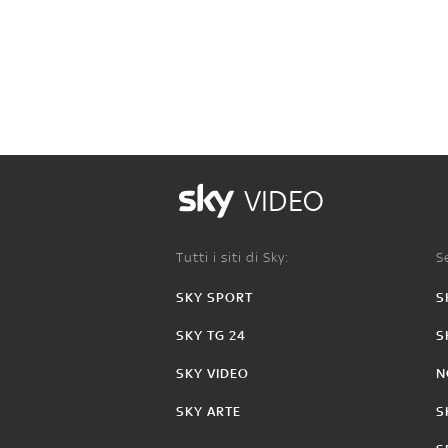
VIDEO
Tutti i siti di Sky:
Se
SKY SPORT
S
SKY TG 24
S
SKY VIDEO
N
SKY ARTE
S