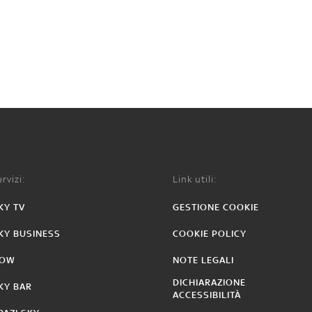
rvizi:
Link utili:
KY TV
GESTIONE COOKIE
KY BUSINESS
COOKIE POLICY
OW
NOTE LEGALI
DICHIARAZIONE
KY BAR
ACCESSIBILITÀ