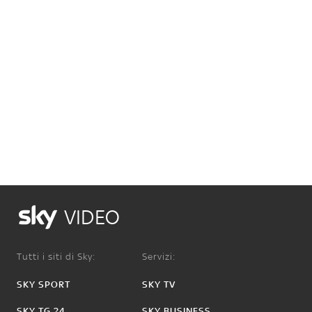
VIDEO
Tutti i siti di Sky:
Servizi:
SKY SPORT
SKY TV
SKY TG 24
SKY BUSINESS