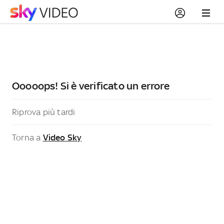
Ooooops! Si è verificato un errore
Riprova più tardi
Torna a
Video Sky