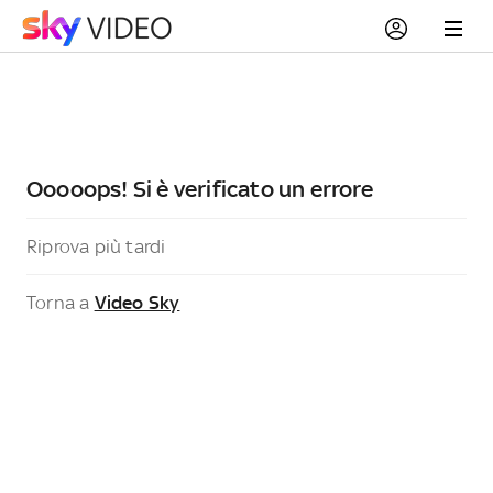
Ooooops! Si è verificato un errore
Riprova più tardi
Torna a
Video Sky