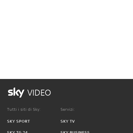
VIDEO
Tutti i siti di Sky:
Servizi:
SKY SPORT
SKY TV
SKY TG 24
SKY BUSINESS