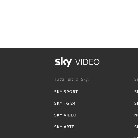
VIDEO
Tutti i siti di Sky:
Se
SKY SPORT
S
SKY TG 24
S
SKY VIDEO
N
SKY ARTE
S