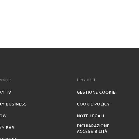
rvizi:
Link utili:
KY TV
GESTIONE COOKIE
KY BUSINESS
COOKIE POLICY
OW
NOTE LEGALI
DICHIARAZIONE
KY BAR
ACCESSIBILITÀ