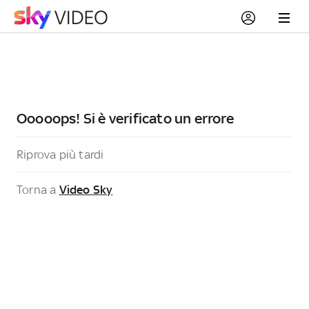
Ooooops! Si è verificato un errore
Riprova più tardi
Torna a
Video Sky