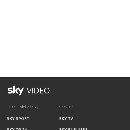
VIDEO
Tutti i siti di Sky:
Servizi:
SKY SPORT
SKY TV
SKY TG 24
SKY BUSINESS