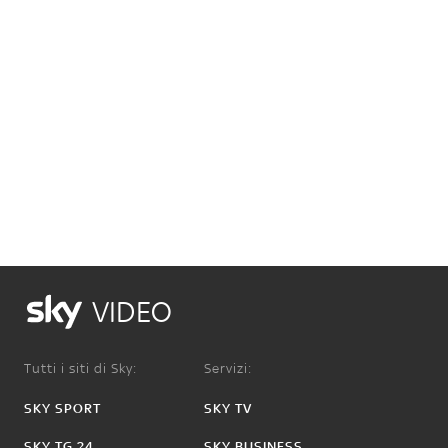
VIDEO
Tutti i siti di Sky:
Servizi:
SKY SPORT
SKY TV
SKY TG 24
SKY BUSINESS