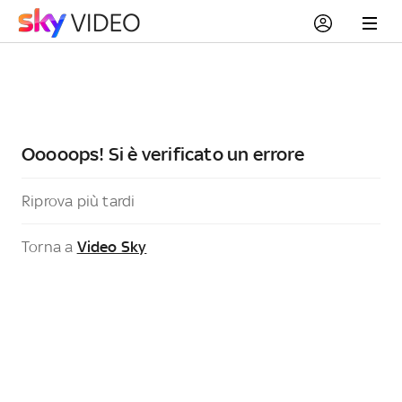
Ooooops! Si è verificato un errore
Riprova più tardi
Torna a
Video Sky