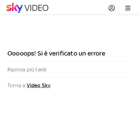
Ooooops! Si è verificato un errore
Riprova più tardi
Torna a
Video Sky