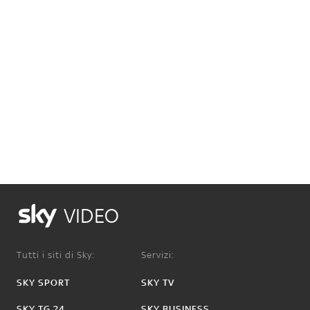
VIDEO
Tutti i siti di Sky:
Servizi:
SKY SPORT
SKY TV
SKY TG 24
SKY BUSINESS