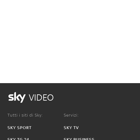
VIDEO
Tutti i siti di Sky:
Servizi:
SKY SPORT
SKY TV
SKY TG 24
SKY BUSINESS