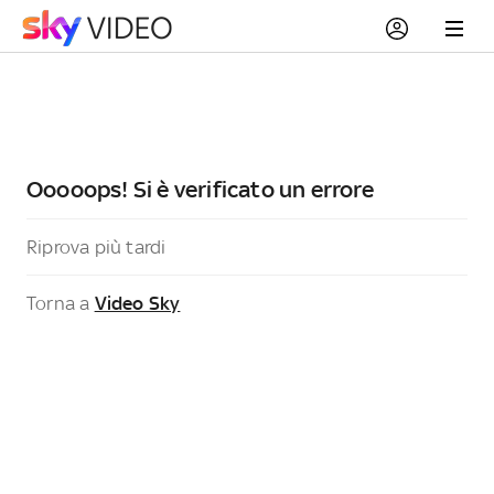
Ooooops! Si è verificato un errore
Riprova più tardi
Torna a
Video Sky