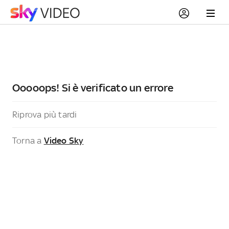
Ooooops! Si è verificato un errore
Riprova più tardi
Torna a
Video Sky