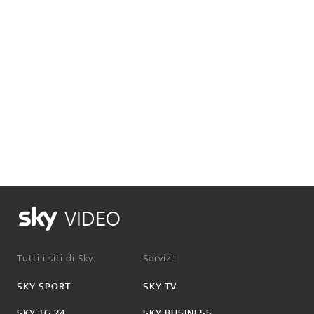
VIDEO
Tutti i siti di Sky:
Servizi:
SKY SPORT
SKY TV
SKY TG 24
SKY BUSINESS