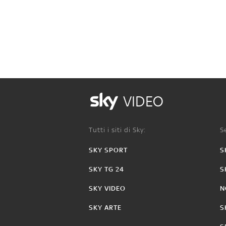
VIDEO
Tutti i siti di Sky:
Se
SKY SPORT
S
SKY TG 24
S
SKY VIDEO
N
SKY ARTE
S