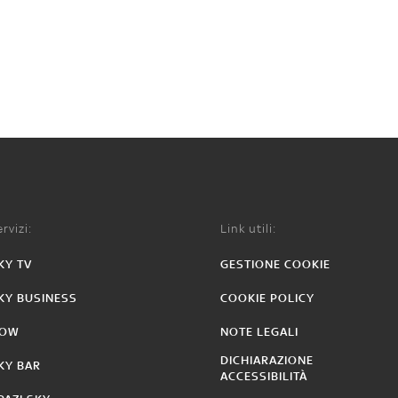
rvizi:
Link utili:
KY TV
GESTIONE COOKIE
KY BUSINESS
COOKIE POLICY
OW
NOTE LEGALI
DICHIARAZIONE
KY BAR
ACCESSIBILITÀ