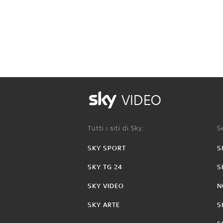
VIDEO
Tutti i siti di Sky:
Se
SKY SPORT
S
SKY TG 24
S
SKY VIDEO
N
SKY ARTE
S