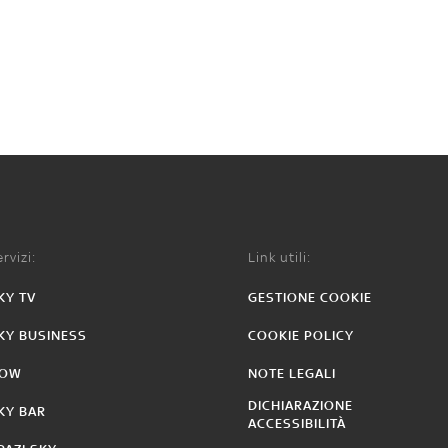
rvizi:
Link utili:
KY TV
GESTIONE COOKIE
KY BUSINESS
COOKIE POLICY
OW
NOTE LEGALI
DICHIARAZIONE
KY BAR
ACCESSIBILITÀ