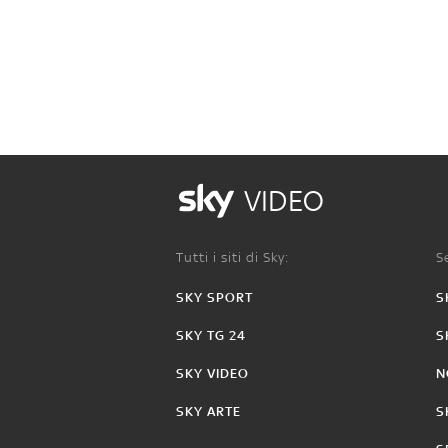
VIDEO
Tutti i siti di Sky:
Se
SKY SPORT
S
SKY TG 24
S
SKY VIDEO
N
SKY ARTE
S