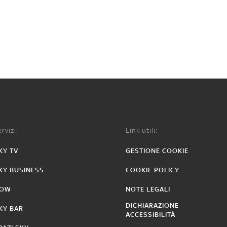
rvizi:
Link utili:
KY TV
GESTIONE COOKIE
KY BUSINESS
COOKIE POLICY
OW
NOTE LEGALI
DICHIARAZIONE
KY BAR
ACCESSIBILITÀ