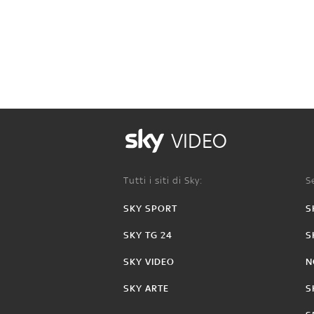
VIDEO
Tutti i siti di Sky:
Se
SKY SPORT
S
SKY TG 24
S
SKY VIDEO
N
SKY ARTE
S