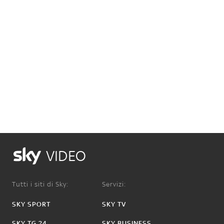
VIDEO
Tutti i siti di Sky:
Servizi:
SKY SPORT
SKY TV
SKY TG 24
SKY BUSINESS