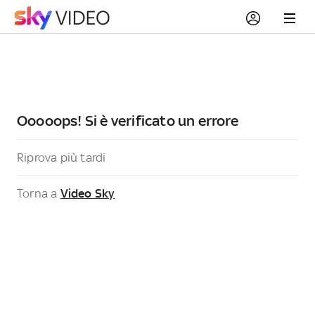
Ooooops! Si è verificato un errore
Riprova più tardi
Torna a
Video Sky