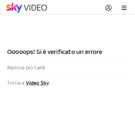
Ooooops! Si è verificato un errore
Riprova più tardi
Torna a
Video Sky