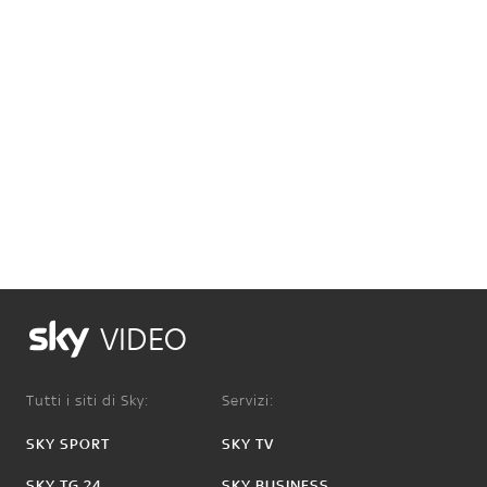
VIDEO
Tutti i siti di Sky:
Servizi:
SKY SPORT
SKY TV
SKY TG 24
SKY BUSINESS