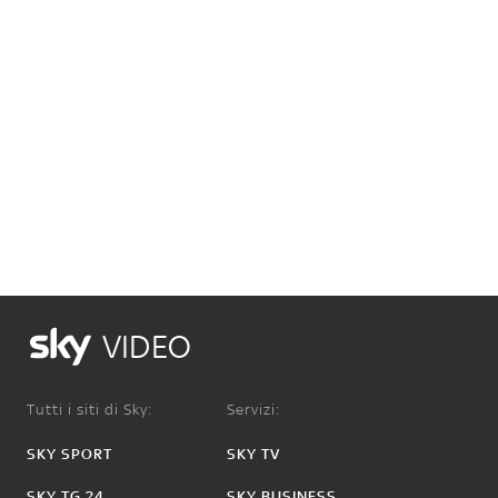
VIDEO
Tutti i siti di Sky:
Servizi:
SKY SPORT
SKY TV
SKY TG 24
SKY BUSINESS