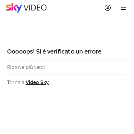
Ooooops! Si è verificato un errore
Riprova più tardi
Torna a
Video Sky