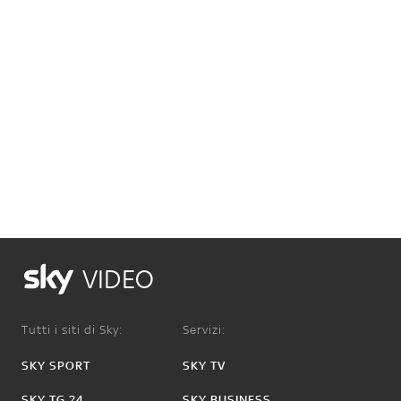
VIDEO
Tutti i siti di Sky:
Servizi:
SKY SPORT
SKY TV
SKY TG 24
SKY BUSINESS