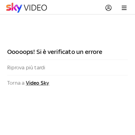
Ooooops! Si è verificato un errore
Riprova più tardi
Torna a
Video Sky