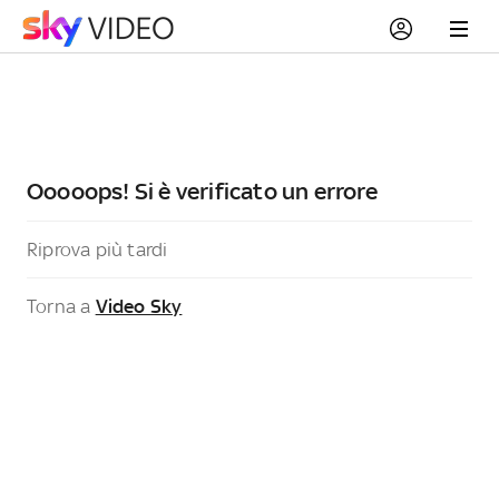
Ooooops! Si è verificato un errore
Riprova più tardi
Torna a
Video Sky