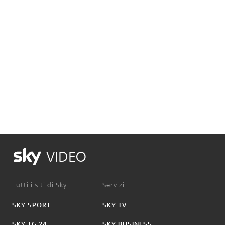
VIDEO
Tutti i siti di Sky:
Servizi:
SKY SPORT
SKY TV
SKY TG 24
SKY BUSINESS