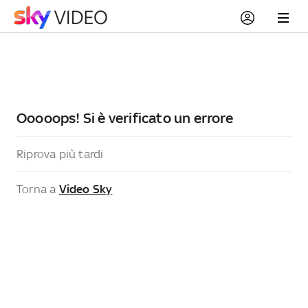
Ooooops! Si è verificato un errore
Riprova più tardi
Torna a
Video Sky