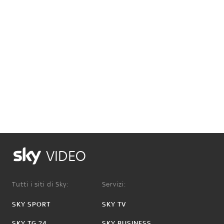
VIDEO
Tutti i siti di Sky:
Servizi:
SKY SPORT
SKY TV
SKY TG 24
SKY BUSINESS