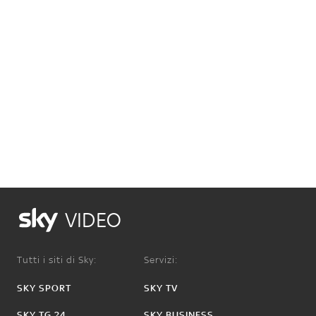
VIDEO
Tutti i siti di Sky:
Servizi:
SKY SPORT
SKY TV
SKY TG 24
SKY BUSINESS