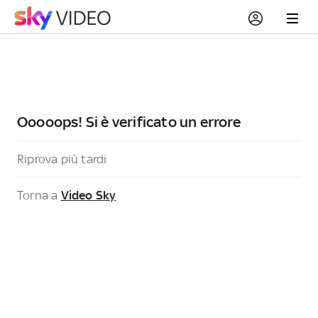
Ooooops! Si è verificato un errore
Riprova più tardi
Torna a
Video Sky