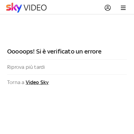
Ooooops! Si è verificato un errore
Riprova più tardi
Torna a
Video Sky