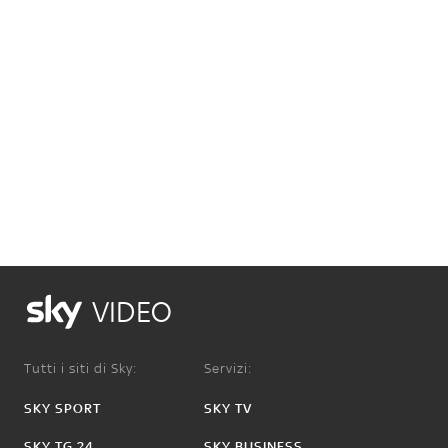
VIDEO
Tutti i siti di Sky:
Servizi:
SKY SPORT
SKY TV
SKY TG 24
SKY BUSINESS