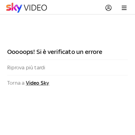
Ooooops! Si è verificato un errore
Riprova più tardi
Torna a
Video Sky