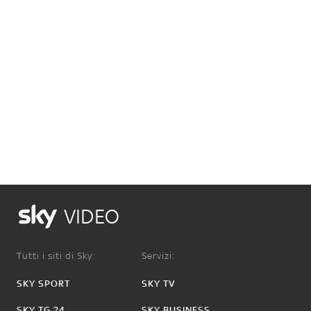
VIDEO
Tutti i siti di Sky:
Servizi:
SKY SPORT
SKY TV
SKY TG 24
SKY BUSINESS