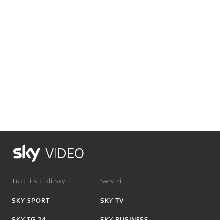
VIDEO
Tutti i siti di Sky:
Servizi:
SKY SPORT
SKY TV
SKY TG 24
SKY BUSINESS