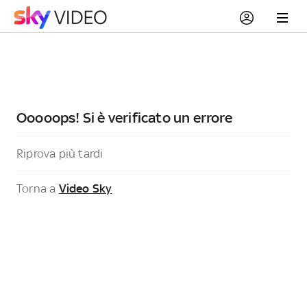
Ooooops! Si è verificato un errore
Riprova più tardi
Torna a
Video Sky