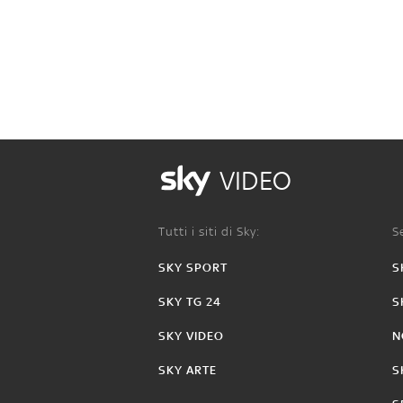
VIDEO
Tutti i siti di Sky:
Se
SKY SPORT
S
SKY TG 24
S
SKY VIDEO
N
SKY ARTE
S