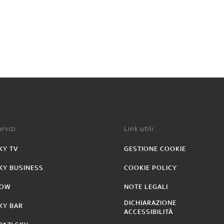
rvizi:
Link utili:
KY TV
GESTIONE COOKIE
KY BUSINESS
COOKIE POLICY
OW
NOTE LEGALI
DICHIARAZIONE
KY BAR
ACCESSIBILITÀ