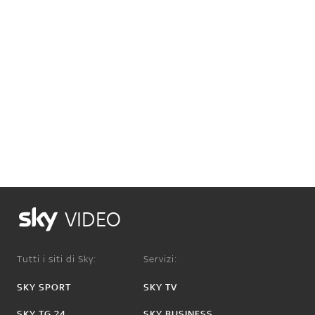
VIDEO
Tutti i siti di Sky:
Servizi:
SKY SPORT
SKY TV
SKY TG 24
SKY BUSINESS