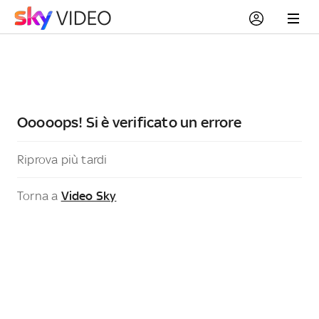
Ooooops! Si è verificato un errore
Riprova più tardi
Torna a
Video Sky