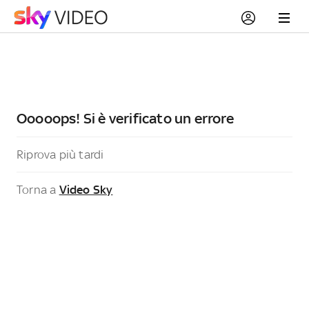
Ooooops! Si è verificato un errore
Riprova più tardi
Torna a
Video Sky