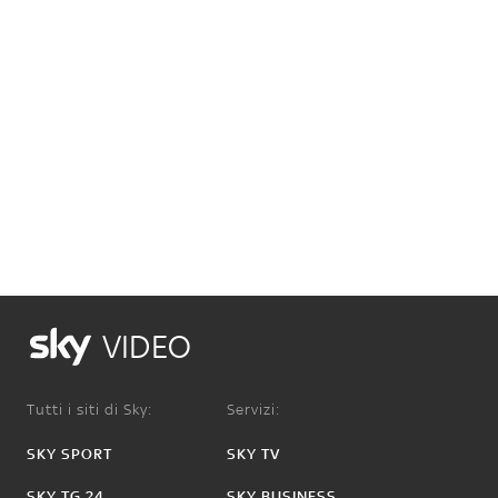
VIDEO
Tutti i siti di Sky:
Servizi:
SKY SPORT
SKY TV
SKY TG 24
SKY BUSINESS