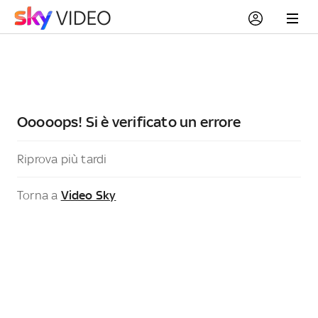
Ooooops! Si è verificato un errore
Riprova più tardi
Torna a
Video Sky