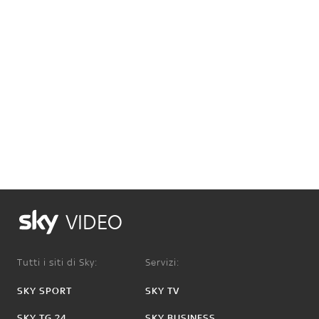
VIDEO
Tutti i siti di Sky:
Servizi:
SKY SPORT
SKY TV
SKY TG 24
SKY BUSINESS