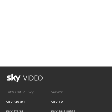
VIDEO
Tutti i siti di Sky:
Servizi:
SKY SPORT
SKY TV
SKY TG 24
SKY BUSINESS