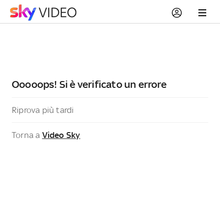
Ooooops! Si è verificato un errore
Riprova più tardi
Torna a
Video Sky