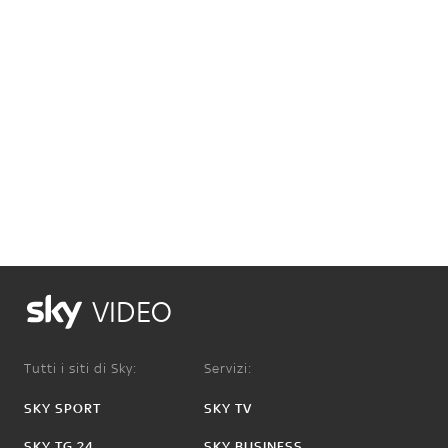
VIDEO
Tutti i siti di Sky:
Servizi:
SKY SPORT
SKY TV
SKY TG 24
SKY BUSINESS