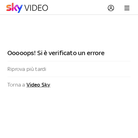
Ooooops! Si è verificato un errore
Riprova più tardi
Torna a
Video Sky