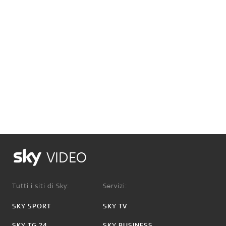
VIDEO
Tutti i siti di Sky:
Servizi:
SKY SPORT
SKY TV
SKY TG 24
SKY BUSINESS