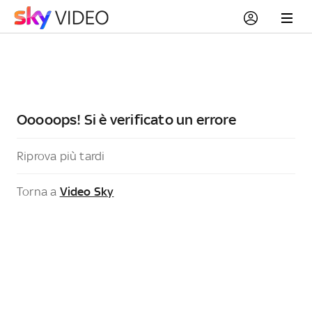
Ooooops! Si è verificato un errore
Riprova più tardi
Torna a
Video Sky