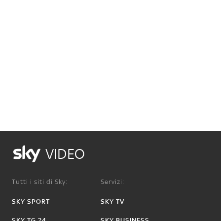
VIDEO
Tutti i siti di Sky:
Servizi:
SKY SPORT
SKY TV
SKY TG 24
SKY BUSINESS