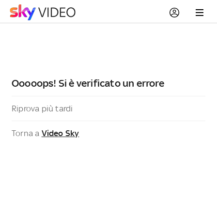
Ooooops! Si è verificato un errore
Riprova più tardi
Torna a
Video Sky